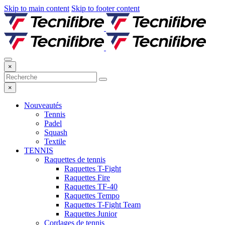
Skip to main content
Skip to footer content
×
×
Nouveautés
Tennis
Padel
Squash
Textile
TENNIS
Raquettes de tennis
Raquettes T-Fight
Raquettes Fire
Raquettes TF-40
Raquettes Tempo
Raquettes T-Fight Team
Raquettes Junior
Cordages de tennis