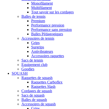
Monofilament
Multifilament
Tout savoir sur les cordages
Balles de tennis
Premium
Performance pression
Performance sans pression
Balles Pédagogiques
Accessoires de tennis
Grips
Surgrips
Antivibrateurs
Accessoires raquettes
Sacs de tennis
Equipement club
Goodies
SQUASH
Raquettes de squash
Raquettes Carboflex
Raquettes Slash
Cordages de squash
Sacs de squash
Balles de squash
Accessoires de squash
Grips