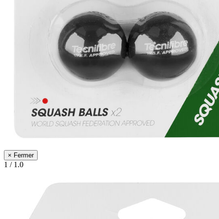
×
Fermer
1
/
1.0